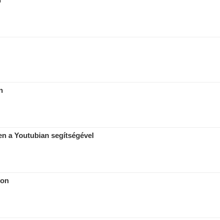
n
en a Youtubian segítségével
lon