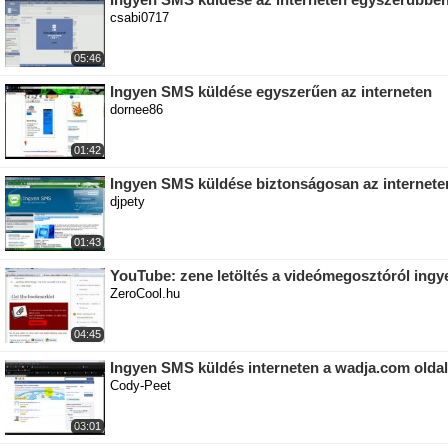
csabi0717
05:46
Ingyen SMS küldése egyszerűen az interneten
dornee86
01:42
Ingyen SMS küldése biztonságosan az internete
djpety
01:43
YouTube: zene letöltés a videómegosztóról ingy
ZeroCool.hu
04:45
Ingyen SMS küldés interneten a wadja.com olda
Cody-Peet
03:01