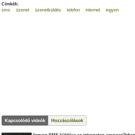
Címkék:
sms
üzenet
üzenetküldés
telefon
internet
ingyen
Kapcsolódó videók
Hozzászólások
Ingyen SMS küldése az interneten egyszerűbbe