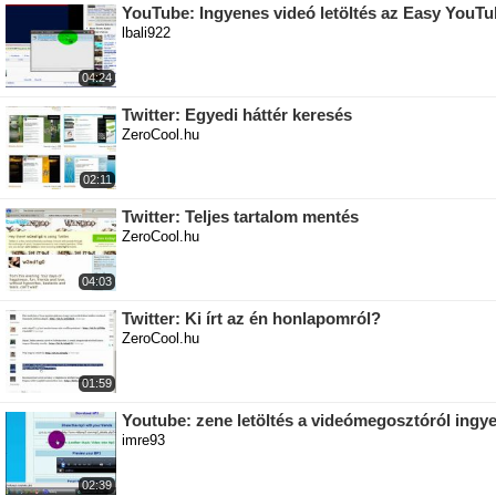
YouTube: Ingyenes videó letöltés az Easy YouT
lbali922
04:24
Twitter: Egyedi háttér keresés
ZeroCool.hu
02:11
Twitter: Teljes tartalom mentés
ZeroCool.hu
04:03
Twitter: Ki írt az én honlapomról?
ZeroCool.hu
01:59
Youtube: zene letöltés a videómegosztóról ingy
imre93
02:39