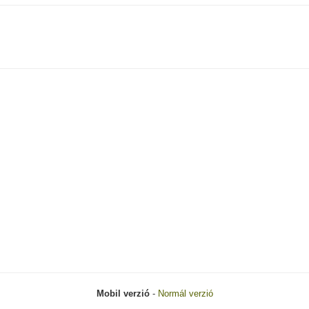
Mobil verzió
-
Normál verzió