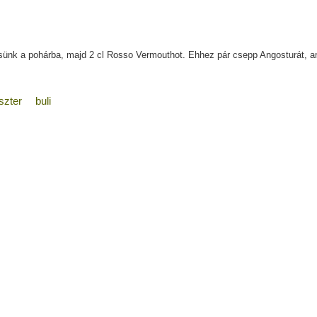
tsünk a pohárba, majd 2 cl Rosso Vermouthot. Ehhez pár csepp Angosturát, am
szter
buli