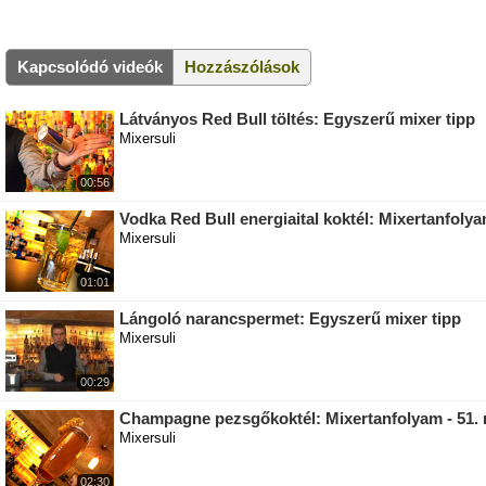
Kapcsolódó videók
Hozzászólások
Látványos Red Bull töltés: Egyszerű mixer tipp
Mixersuli
00:56
Vodka Red Bull energiaital koktél: Mixertanfolya
Mixersuli
01:01
Lángoló narancspermet: Egyszerű mixer tipp
Mixersuli
00:29
Champagne pezsgőkoktél: Mixertanfolyam - 51. 
Mixersuli
02:30