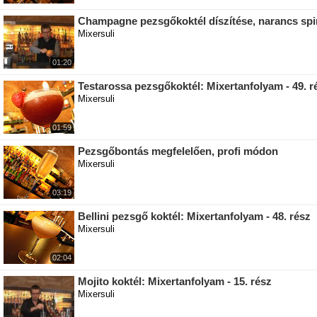
Champagne pezsgőkoktél díszítése, narancs spirá
Mixersuli
01:20
Testarossa pezsgőkoktél: Mixertanfolyam - 49. r
Mixersuli
01:59
Pezsgőbontás megfelelően, profi módon
Mixersuli
03:19
Bellini pezsgő koktél: Mixertanfolyam - 48. rész
Mixersuli
02:04
Mojito koktél: Mixertanfolyam - 15. rész
Mixersuli