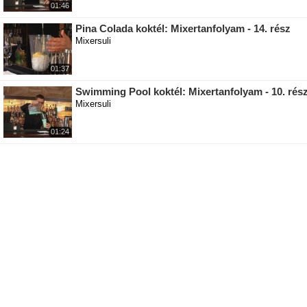
01:46
Pina Colada koktél: Mixertanfolyam - 14. rész
Mixersuli
01:37
Swimming Pool koktél: Mixertanfolyam - 10. rés
Mixersuli
01:24