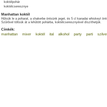
koktélpohár
koktélcseresznye
Manhattan koktél
Hűtsük le a poharat, a shakerbe öntsünk jeget, és 5 cl kanadai whiskeyt ön
Szűrővel töltsük át a lehűtött pohárba, koktélcseresznyével díszíthetjük.
Címkék:
manhattan
mixer
koktél
ital
alkohol
party
parti
szilve