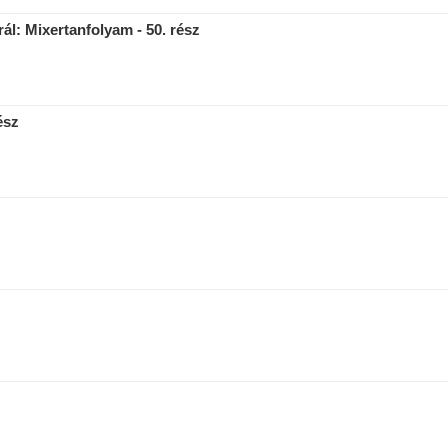
l: Mixertanfolyam - 50. rész
ész