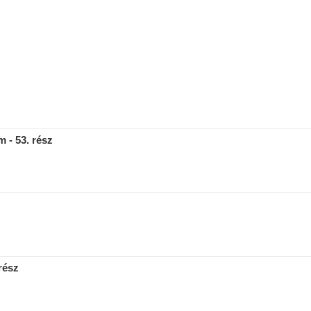
m - 53. rész
rész