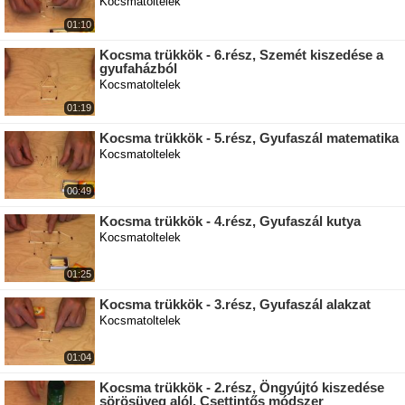
Kocsmatoltelek
01:10
Kocsma trükkök - 6.rész, Szemét kiszedése a
gyufaházból
Kocsmatoltelek
01:19
Kocsma trükkök - 5.rész, Gyufaszál matematika
Kocsmatoltelek
00:49
Kocsma trükkök - 4.rész, Gyufaszál kutya
Kocsmatoltelek
01:25
Kocsma trükkök - 3.rész, Gyufaszál alakzat
Kocsmatoltelek
01:04
Kocsma trükkök - 2.rész, Öngyújtó kiszedése
sörösüveg alól, Csettintős módszer