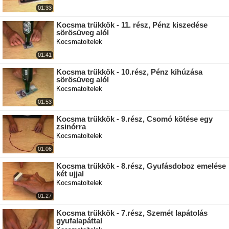
01:33
Kocsma trükkök - 11. rész, Pénz kiszedése
sörösüveg alól
Kocsmatoltelek
01:41
Kocsma trükkök - 10.rész, Pénz kihúzása
sörösüveg alól
Kocsmatoltelek
01:53
Kocsma trükkök - 9.rész, Csomó kötése egy
zsinórra
Kocsmatoltelek
01:06
Kocsma trükkök - 8.rész, Gyufásdoboz emelése
két ujjal
Kocsmatoltelek
01:27
Kocsma trükkök - 7.rész, Szemét lapátolás
gyufalapáttal