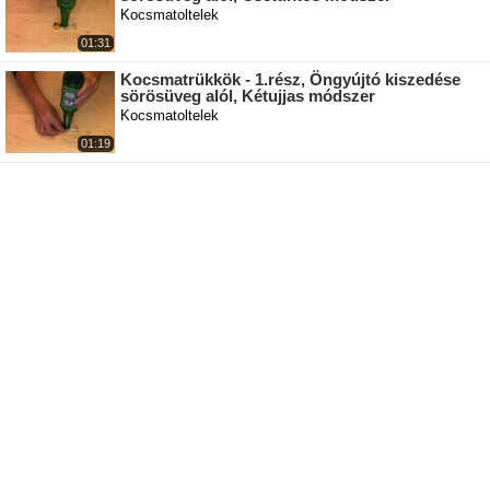
Kocsmatoltelek
01:31
Kocsmatrükkök - 1.rész, Öngyújtó kiszedése
sörösüveg alól, Kétujjas módszer
Kocsmatoltelek
01:19