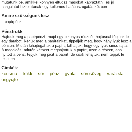
mutatunk be, amikkel könnyen eltudsz másokat kápráztatni, és jó
hangulatot biztosítanak egy kellemes baráti iszogatás közben.
Amire szükségünk lesz
papírpénz
Pénztrükk
Hajtsuk meg a papírpénzt, majd egy bizonyos résznél, hajtásnál tépjünk le
egy darabot. Kérjük meg a barátainkat, tippeljék meg, hogy hány lyuk lesz a
pénzen. Miután kihajtogattuk a papírt, láthatjuk, hogy egy lyuk sincs rajta.
A megoldás: miután kétszer meghajtottuk a papírt, azon a részen, ahol
nyitott a pénz, tépjük meg picit a papírt, de csak lehajtuk, nem tépjük le
teljesen.
Címkék:
kocsma
trükk
sör
pénz
gyufa
sörösüveg
varázslat
öngyújtó