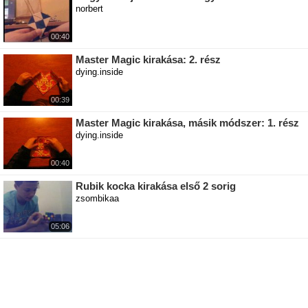
norbert
00:40
Master Magic kirakása: 2. rész
dying.inside
00:39
Master Magic kirakása, másik módszer: 1. rész
dying.inside
00:40
Rubik kocka kirakása első 2 sorig
zsombikaa
05:06