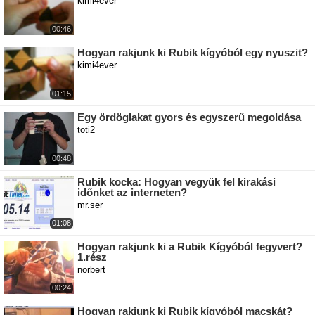
kimi4ever
00:46
Hogyan rakjunk ki Rubik kígyóból egy nyuszit?
kimi4ever
01:15
Egy ördöglakat gyors és egyszerű megoldása
toti2
00:48
Rubik kocka: Hogyan vegyük fel kirakási
időnket az interneten?
mr.ser
01:08
Hogyan rakjunk ki a Rubik Kígyóból fegyvert?
1.rész
norbert
00:24
Hogyan rakjunk ki Rubik kígyóból macskát?