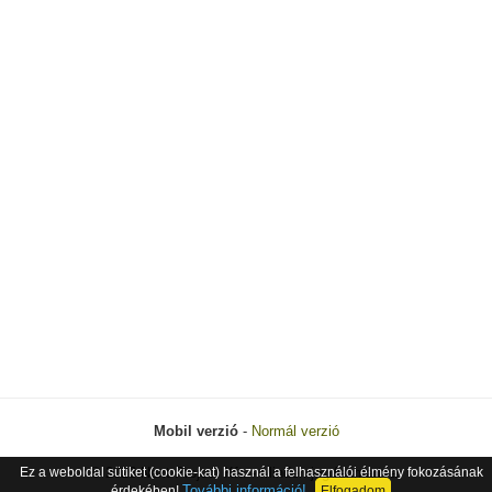
Mobil verzió
-
Normál verzió
Ez a weboldal sütiket (cookie-kat) használ a felhasználói élmény fokozásának
© 2026 Next Project Kft. - Minden jog fenntartva.
További információ!
érdekében!
Elfogadom