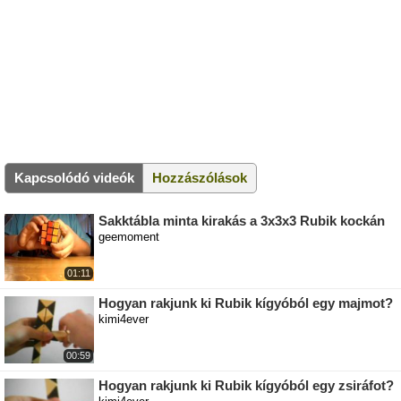
Kapcsolódó videók
Hozzászólások
Sakktábla minta kirakás a 3x3x3 Rubik kockán
geemoment
01:11
Hogyan rakjunk ki Rubik kígyóból egy majmot?
kimi4ever
00:59
Hogyan rakjunk ki Rubik kígyóból egy zsiráfot?