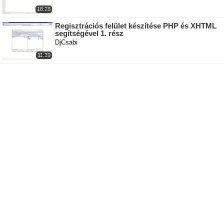
18:28
Regisztrációs felület készítése PHP és XHTML
segítségével 1. rész
DjCsabi
11:39