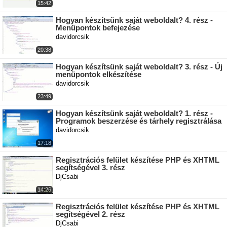
15:42
Hogyan készítsünk saját weboldalt? 4. rész -
Menüpontok befejezése
davidorcsik
20:38
Hogyan készítsünk saját weboldalt? 3. rész - Új
menüpontok elkészítése
davidorcsik
23:49
Hogyan készítsünk saját weboldalt? 1. rész -
Programok beszerzése és tárhely regisztrálása
davidorcsik
17:18
Regisztrációs felület készítése PHP és XHTML
segítségével 3. rész
DjCsabi
14:26
Regisztrációs felület készítése PHP és XHTML
segítségével 2. rész
DjCsabi