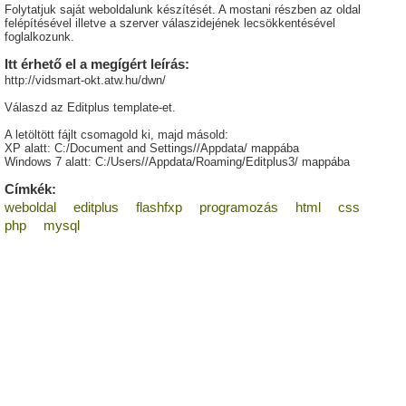
Folytatjuk saját weboldalunk készítését. A mostani részben az oldal
felépítésével illetve a szerver válaszidejének lecsökkentésével
foglalkozunk.
Itt érhető el a megígért leírás:
http://vidsmart-okt.atw.hu/dwn/
Válaszd az Editplus template-et.
A letöltött fájlt csomagold ki, majd másold:
XP alatt: C:/Document and Settings//Appdata/ mappába
Windows 7 alatt: C:/Users//Appdata/Roaming/Editplus3/ mappába
Címkék:
weboldal
editplus
flashfxp
programozás
html
css
php
mysql