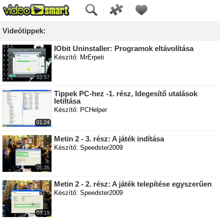
Videótippek:
IObit Uninstaller: Programok eltávolítása
Készítő: MrErpeti
02:37
Tippek PC-hez -1. rész, Idegesítő utalások
letiltása
Készítő: PCHelper
01:24
Metin 2 - 3. rész: A játék indítása
Készítő: Speedster2009
05:35
Metin 2 - 2. rész: A játék telepítése egyszerűen
Készítő: Speedster2009
03:19