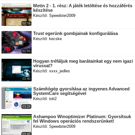
Metin 2 - 1. rész: A játék letöltése és hozzáférés
készítése
Készítő: Speedster2009
02:59
Trust egerünk gombjainak konfigurálása
Készítő: kecske
01:50
Hogyan tréfáljuk meg barátainkat egy nem igazi
vírussal?
Készítő: xxxx_jedles
01:40
Számítógép gyorsítása az ingyenes Advanced
SystemCare segítségével
Készítő: toti2
03:29
Ashampoo Winoptimizer Platinum: Gyorsítsuk
fel Windows operációs rendszerünket!
Készítő: Speedster2009
03:45