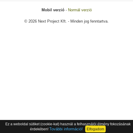
Mobil verzió
-
Normál verzió
© 2026 Next Project Kft. - Minden jog fenntartva.
Ez a weboldal sütiket (cookie-kat) használ a felhasználói élmény fokozásának
További információ!
érdekében!
Elfogadom