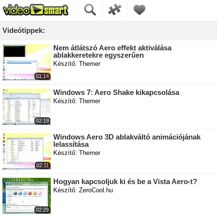
Videótippek:
Nem átlátszó Aero effekt aktiválása
ablakkeretekre egyszerűen
Készítő: Themer
01:14
Windows 7: Aero Shake kikapcsolása
Készítő: Themer
02:19
Windows Aero 3D ablakváltó animációjának
lelassítása
Készítő: Themer
02:11
Hogyan kapcsoljuk ki és be a Vista Aero-t?
Készítő: ZeroCool.hu
02:29