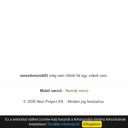
veresdominik01
még nem töltött fel egy videót sem.
Mobil verzió
-
Normál verzió
© 2026 Next Project Kft. - Minden jog fenntartva.
Ez a weboldal sütiket (cookie-kat) használ a felhasználói élmény fokozásának
További információ!
érdekében!
Elfogadom