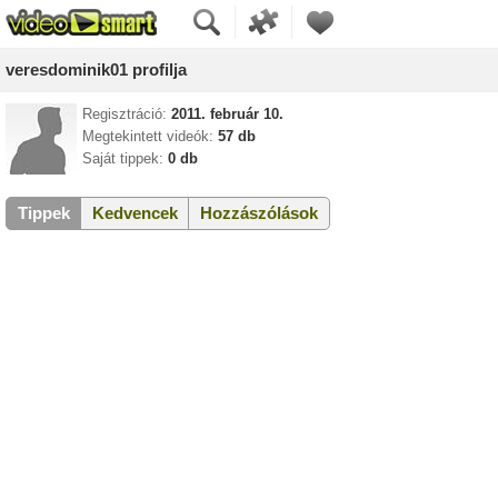
veresdominik01 profilja
Regisztráció:
2011. február 10.
Megtekintett videók:
57 db
Saját tippek:
0 db
Tippek
Kedvencek
Hozzászólások