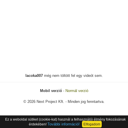
lacoka007
még nem töltött fel egy videót sem.
Mobil verzió
-
Normál verzió
© 2026 Next Project Kft. - Minden jog fenntartva.
Ez a weboldal sütiket (cookie-kat) használ a felhasználói élmény fokozásának
További információ!
érdekében!
Elfogadom