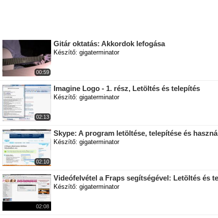
Gitár oktatás: Akkordok lefogása
Készítő: gigaterminator
00:59
Imagine Logo - 1. rész, Letöltés és telepítés
Készítő: gigaterminator
02:13
Skype: A program letöltése, telepítése és haszná
Készítő: gigaterminator
02:10
Videófelvétel a Fraps segítségével: Letöltés és te
Készítő: gigaterminator
02:08