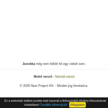
Junokka
még nem töltött fel egy videót sem.
Mobil verzió
-
Normál verzió
© 2026 Next Project Kft. - Minden jog fenntartva.
Ez a weboldal sütiket (cookie-kat) használ a felhasználói élmény fokozásának
További információ!
érdekében!
Elfogadom